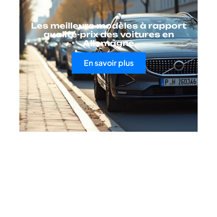
Les meilleurs modèles à rapport
qualité-prix des voitures en
Allemagne
En savoir plus
Contact
Mentions Légales
Sitemap