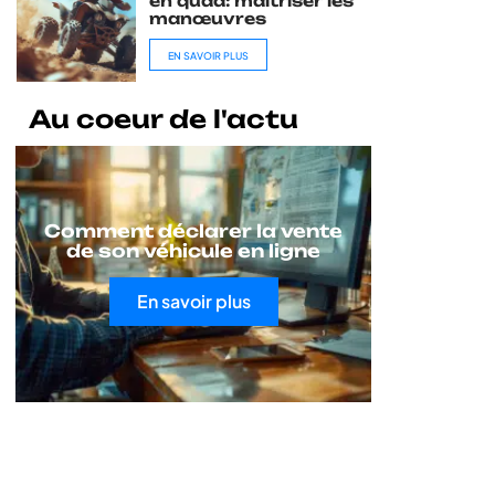
en quad: maîtriser les
manœuvres
EN SAVOIR PLUS
Au coeur de l'actu
Comment déclarer la vente
de son véhicule en ligne
En savoir plus