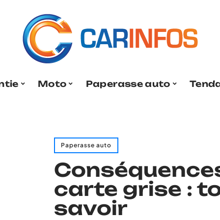
ntie
Moto
Paperasse auto
Tend
Paperasse auto
Conséquences 
carte grise : t
savoir