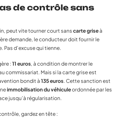
cas de contrôle sans
n, peut vite tourner court sans
carte grise
à
emière demande, le conducteur doit fournir le
. Pas d’excuse qui tienne.
gère :
11 euros
, à condition de montrer le
u commissariat. Mais si la carte grise est
avention bondit à
135 euros
. Cette sanction est
une
immobilisation du véhicule
ordonnée par les
lace jusqu’à régularisation.
contrôle, gardez en tête :