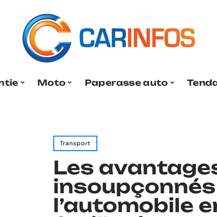
ntie
Moto
Paperasse auto
Tend
Transport
Les avantage
insoupçonnés
l’automobile e