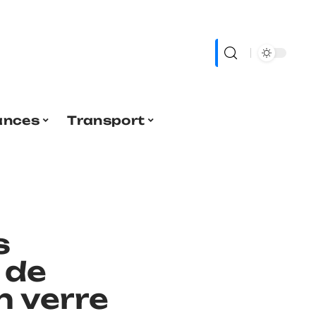
ances
Transport
s
 de
n verre