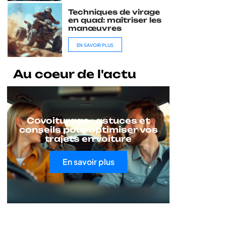
Techniques de virage
en quad: maîtriser les
manœuvres
EN SAVOIR PLUS
Au coeur de l'actu
Covoiturage : astuces et
conseils pour optimiser vos
trajets en voiture
En savoir plus