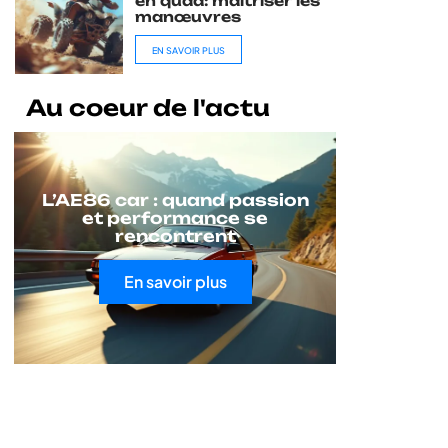
en quad: maîtriser les
manœuvres
EN SAVOIR PLUS
Au coeur de l'actu
L’AE86 car : quand passion
et performance se
rencontrent
En savoir plus