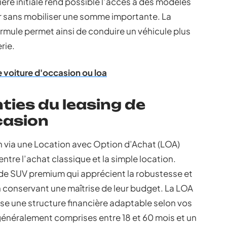
ère initiale rend possible l’accès à des modèles
r sans mobiliser une somme importante. La
 formule permet ainsi de conduire un véhicule plus
rie.
e voiture d'occasion ou loa
nties du leasing de
casion
n via une Location avec Option d’Achat (LOA)
ntre l’achat classique et la simple location.
de SUV premium qui apprécient la robustesse et
n conservant une maîtrise de leur budget. La LOA
e une structure financière adaptable selon vos
généralement comprises entre 18 et 60 mois et un