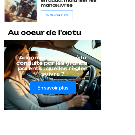
en quad: maîtriser les
manœuvres
EN SAVOIR PLUS
Au coeur de l'actu
Accompagnement à la
conduite par les grands-
parents : quelles règles
suivre ?
En savoir plus