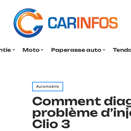
ntie
Moto
Paperasse auto
Tend
Automobile
Comment diag
problème d’inj
Clio 3