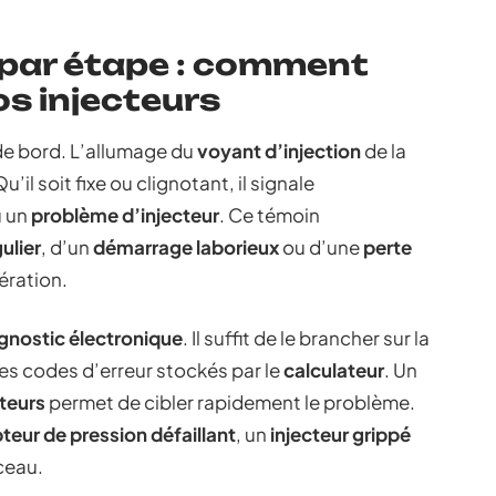
 par étape : comment
vos injecteurs
de bord. L’allumage du
voyant d’injection
de la
’il soit fixe ou clignotant, il signale
 un
problème d’injecteur
. Ce témoin
gulier
, d’un
démarrage laborieux
ou d’une
perte
ération.
agnostic électronique
. Il suffit de le brancher sur la
es codes d’erreur stockés par le
calculateur
. Un
cteurs
permet de cibler rapidement le problème.
teur de pression défaillant
, un
injecteur grippé
ceau.