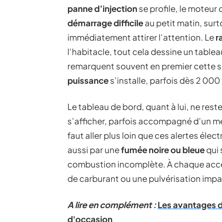
panne d’injection
se profile, le moteur
démarrage difficile
au petit matin, surt
immédiatement attirer l’attention. Le
r
l’habitacle, tout cela dessine un table
remarquent souvent en premier cette se
puissance
s’installe, parfois dès 2 000
Le tableau de bord, quant à lui, ne rest
s’afficher, parfois accompagné d’un mes
faut aller plus loin que ces alertes éle
aussi par une
fumée noire ou bleue
qui 
combustion incomplète. À chaque accél
de carburant ou une pulvérisation impar
A lire en complément :
Les avantages d
d'occasion