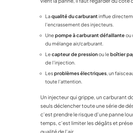
vient la panne, il faut regarder du côté
La
qualité du carburant
influe directem
l’encrassement des injecteurs.
Une
pompe à carburant défaillante
ou 
du mélange air/carburant.
Le
capteur de pression
ou le
boîtier pa
de l’injection.
Les
problèmes électriques
, un faisce
toute l’attention.
Un injecteur qui grippe, un carburant 
seuls déclencher toute une série de d
c’est prendre le risque d’une panne lou
temps, c’est limiter les dégâts et prése
qualité de l’air.