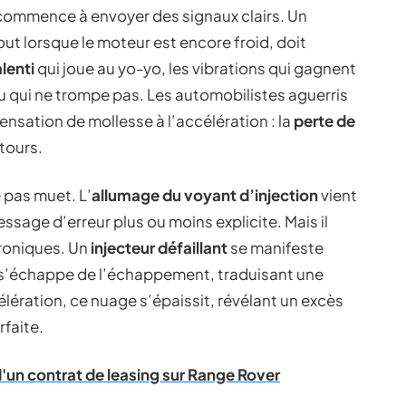
 commence à envoyer des signaux clairs. Un
out lorsque le moteur est encore froid, doit
alenti
qui joue au yo-yo, les vibrations qui gagnent
au qui ne trompe pas. Les automobilistes aguerris
nsation de mollesse à l’accélération : la
perte de
 tours.
e pas muet. L’
allumage du voyant d’injection
vient
sage d’erreur plus ou moins explicite. Mais il
ctroniques. Un
injecteur défaillant
se manifeste
s’échappe de l’échappement, traduisant une
ération, ce nuage s’épaissit, révélant un excès
faite.
'un contrat de leasing sur Range Rover