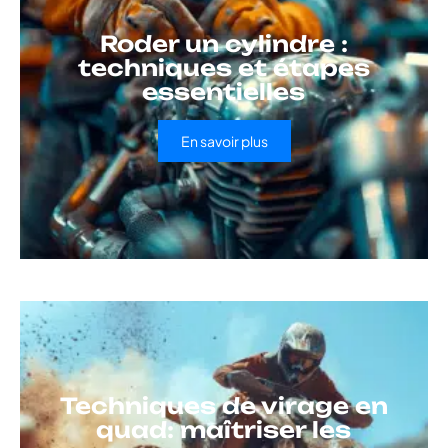
Roder un cylindre :
techniques et étapes
essentielles
En savoir plus
Techniques de virage en
quad: maîtriser les