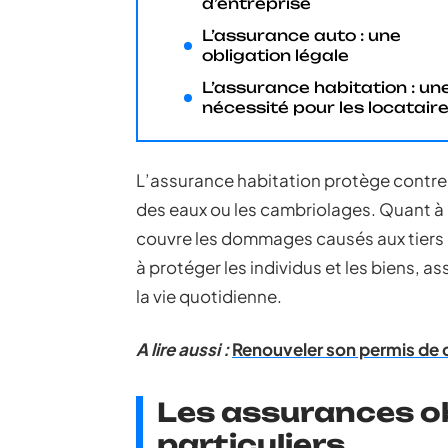
d’entreprise
L’assurance auto : une
obligation légale
L’assurance habitation : un
nécessité pour les locatair
L’assurance habitation protège contre d
des eaux ou les cambriolages. Quant à l
couvre les dommages causés aux tiers e
à protéger les individus et les biens, as
la vie quotidienne.
A lire aussi :
Renouveler son permis de 
Les assurances ob
particuliers