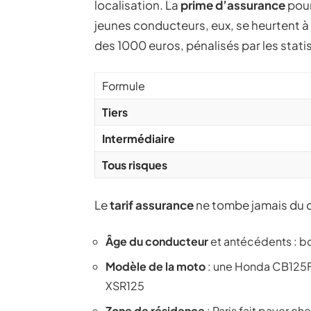
localisation. La
prime d’assurance
pou
jeunes conducteurs, eux, se heurtent à l
des 1000 euros, pénalisés par les statis
Formule
Tiers
Intermédiaire
Tous risques
Le
tarif assurance
ne tombe jamais du cie
Âge du conducteur
et antécédents : bo
Modèle de la moto
: une Honda CB125F
XSR125
Zone de résidence
: Paris fait payer ch