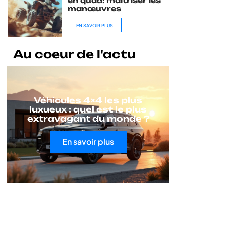
en quad: maîtriser les
manœuvres
EN SAVOIR PLUS
Au coeur de l'actu
Véhicules 4×4 les plus
luxueux : quel est le plus
extravagant du monde ?
En savoir plus