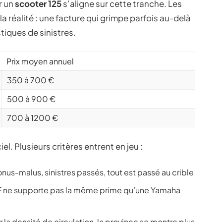
r un
scooter 125
s’aligne sur cette tranche. Les
a réalité : une facture qui grimpe parfois au-delà
tiques de sinistres.
Prix moyen annuel
350 à 700 €
500 à 900 €
700 à 1200 €
l. Plusieurs critères entrent en jeu :
nus-malus, sinistres passés, tout est passé au crible
 ne supporte pas la même prime qu’une Yamaha
er la densité de circulation, la province se montre plus